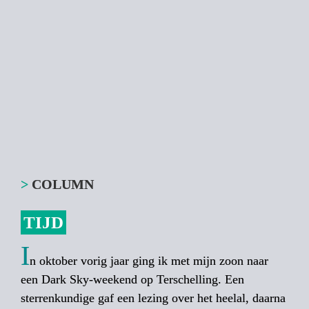
>
 COLUMN
TIJD
I
n oktober vorig jaar ging ik met mijn zoon naar 
een Dark Sky-weekend op ­Terschelling. Een 
sterrenkundige gaf een lezing over het heelal, daarna 