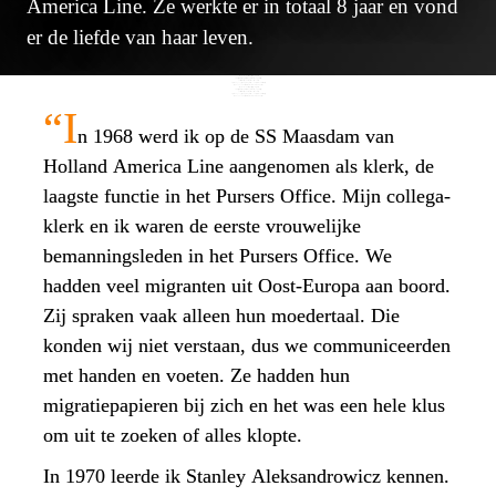
America Line. Ze werkte er in totaal 8 jaar en vond 
er de liefde van haar leven.
<script>(function(w,d,s,l,i){w[l]=w[l]||[];w[l].push({'gtm.start':

new Date().getTime(),event:'gtm.js'});var f=d.getElementsByTagName(s)[0],

j=d.createElement(s),dl=l!='dataLayer'?'&l='+l:'';j.async=true;j.src=

'https://www.googletagmanager.com/gtm.js?id='+i+dl;f.parentNode.insertBefore(j,f);

})(window,document,'script','dataLayer','GTM-WLWMZHX');</script>
<script>(function(w,d,s,l,i){w[l]=w[l]||[];w[l].push({'gtm.start':

new Date().getTime(),event:'gtm.js'});var f=d.getElementsByTagName(s)[0],

j=d.createElement(s),dl=l!='dataLayer'?'&l='+l:'';j.async=true;j.src=

'https://www.googletagmanager.com/gtm.js?id='+i+dl;f.parentNode.insertBefore(j,f);

})(window,document,'script','dataLayer','GTM-WLWMZHX');</script>
“I
n 1968 werd ik op de SS Maasdam van 
Holland America Line aangenomen als klerk, de 
laagste functie in het Pursers Office. Mijn collega-
klerk en ik waren de eerste vrouwelijke 
bemanningsleden in het Pursers Office. We 
hadden veel migranten uit Oost-Europa aan boord. 
Zij spraken vaak alleen hun moedertaal. Die 
konden wij niet verstaan, dus we communiceerden 
met handen en voeten. Ze hadden hun 
migratiepapieren bij zich en het was een hele klus 
om uit te zoeken of alles klopte.
In 1970 leerde ik Stanley Aleksandrowicz kennen. 