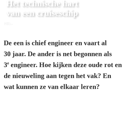
Het technische hart 
van een cruiseschip
<script>(function(w,d,s,l,i){w[l]=w[l]||[];w[l].push({'gtm.start':

new Date().getTime(),event:'gtm.js'});var f=d.getElementsByTagName(s)[0],

j=d.createElement(s),dl=l!='dataLayer'?'&l='+l:'';j.async=true;j.src=

'https://www.googletagmanager.com/gtm.js?id='+i+dl;f.parentNode.insertBefore(j,f);

})(window,document,'script','dataLayer','GTM-WLWMZHX');</script>
De een is chief engineer en vaart al 
30 jaar. De ander is net begonnen als 
e
3
 engineer. Hoe kijken deze oude rot en 
de nieuweling aan tegen het vak? En 
wat kunnen ze van elkaar leren?