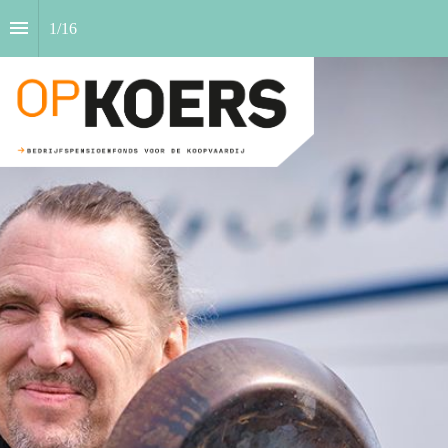
1
/
16